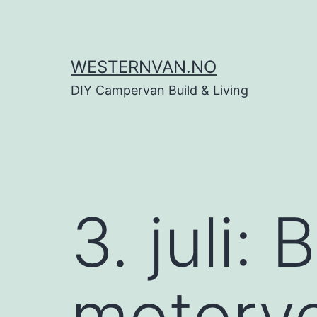
Skip
to
content
WESTERNVAN.NO
DIY Campervan Build & Living
3. juli: 
motorve