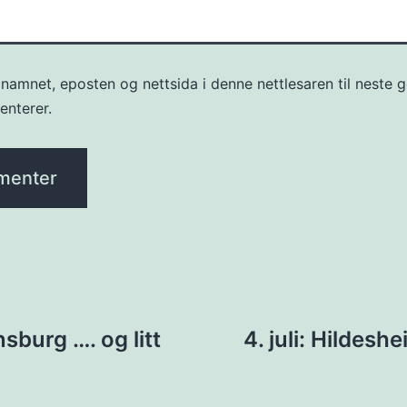
namnet, eposten og nettsida i denne nettlesaren til neste 
nterer.
ring
ensburg …. og litt
4. juli: Hildesh