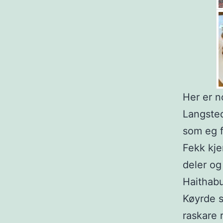
Her er n
Langstedt
som eg f
Fekk kje
deler og
Haithabu
Køyrde s
raskare 