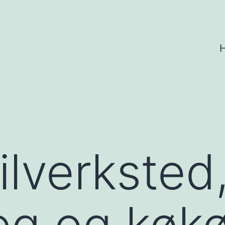
Bilverksted
g og køkø