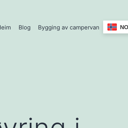
N
Heim
Blog
Bygging av campervan
,
yring i