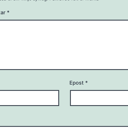
tar
*
Epost
*