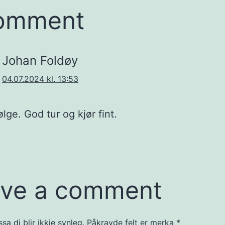
comment
Johan Foldøy
04.07.2024 kl. 13:53
ølge. God tur og kjør fint.
ve a comment
a di blir ikkje synleg.
Påkravde felt er merka
*