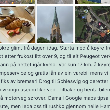
okre glimt frå dagen idag. Starta med å køyre fr
 etter frukost litt over 9, og til eit Peugeot ve
ann på nettet igår kveld. Var kun 17 km. å køyr
mpeservice og gratis lån av ein varebil mens vi
 fiks av bremser! Drog til Schleswig og deretter t
 vikingmuseum like ved. Tilbake og henta bilen 
å motorveg sørover. Dama i Google maps tipsa
rute, men leda oss til rushkø gjennom heile Ha