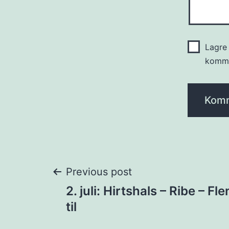
Lagre 
komme
Innleggsnavige
Previous post
2. juli: Hirtshals – Ribe – Fl
til