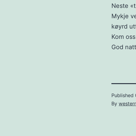
Neste «t
Mykje ve
køyrd ut
Kom oss t
God natt
Published
By
wester