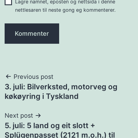
Lagre namnet, eposten og nettsida i denne
nettlesaren til neste gong eg kommenterer.
Innleggsnavigering
Previous post
3. juli: Bilverksted, motorveg og
køkøyring i Tyskland
Next post
5. juli: 5 land og eit slott +
Splügenpasset (2121 m.o.h.) til